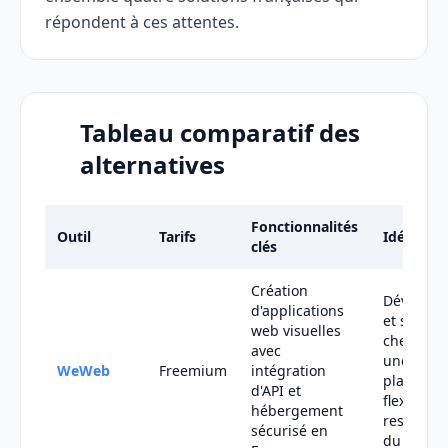
répondent à ces attentes.
Tableau comparatif des
alternatives
Fonctionnalités
Outil
Tarifs
Idéal pou
clés
Création
Développ
d'applications
et startu
web visuelles
cherchan
avec
une
WeWeb
Freemium
intégration
platefor
d'API et
flexible et
hébergement
respectu
sécurisé en
du RGPD