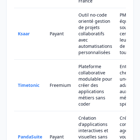
France
Outil no-code
PME et
orienté gestion
équipes
de projets
souhaitan
Ksaar
Payant
collaboratifs
centralis
avec
leur gest
automatisations
de tâches
personnalisées
toute séc
Plateforme
Entrepris
collaborative
cherchan
modulable pour
une solut
Timetonic
Freemium
créer des
adaptabl
applications
aux beso
métiers sans
métiers
coder
spécifiqu
Création
Créateur
d'applications
contenus 
interactives et
agences
PandaSuite
Payant
visuelles sans
voulant