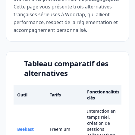
Cette page vous présente trois alternatives
françaises sérieuses à Wooclap, qui allient
performance, respect de la réglementation et
accompagnement personnalisé.
Tableau comparatif des
alternatives
Fonctionnalités
Outil
Tarifs
Idé
clés
Interaction en
For
temps réel,
ens
création de
ani
Beekast
Freemium
sessions
sou