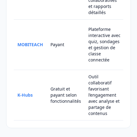
collaboratives
outi
et rapports
et i
détaillés
Éta
Plateforme
scol
interactive avec
for
quiz, sondages
MOBITEACH
Payant
che
et gestion de
solu
classe
déd
connectée
l’éd
Outil
Entr
collaboratif
équ
Gratuit et
favorisant
sou
K-Hubs
payant selon
l’engagement
renf
fonctionnalités
avec analyse et
coll
partage de
et
contenus
l’e