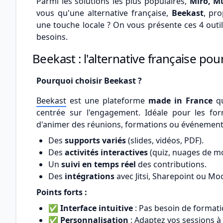
Parmi les solutions les plus populaires,
Miro, M
vous qu'une alternative française,
Beekast
, pr
une touche locale ? On vous présente ces 4 outil
besoins.
Beekast : l'alternative française po
Pourquoi choisir Beekast ?
Beekast
est une plateforme
made in France
qu
centrée sur l'engagement. Idéale pour les for
d'animer des réunions, formations ou événements
Des
supports variés
(slides, vidéos, PDF).
Des
activités interactives
(quiz, nuages de mo
Un
suivi en temps réel
des contributions.
Des
intégrations
avec Jitsi, Sharepoint ou Mo
Points forts :
✅
Interface intuitive
: Pas besoin de formati
✅
Personnalisation
: Adaptez vos sessions à 