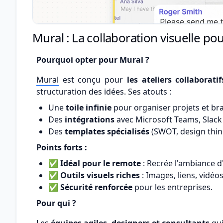
Mural : La collaboration visuelle pou
Pourquoi opter pour Mural ?
Mural
est conçu pour
les ateliers collaboratif
structuration des idées. Ses atouts :
Une
toile infinie
pour organiser projets et br
Des
intégrations
avec Microsoft Teams, Slack 
Des
templates spécialisés
(SWOT, design think
Points forts :
✅
Idéal pour le remote
: Recrée l'ambiance d'
✅
Outils visuels riches
: Images, liens, vidéos
✅
Sécurité renforcée
pour les entreprises.
Pour qui ?
Les
équipes agiles, designers et consultants
qui