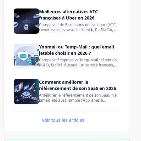
Meilleures alternatives VTC
françaises à Uber en 2026
Comparatif de 5 solutions de transport (VTC,
covoiturage, livraison) : Heetch, BlaBlaCar,
Uber, Bolt, LeCab. Tarifs, disponibilité et
conseils pour choisir.
Yopmail ou Temp-Mail : quel email
jetable choisir en 2026 ?
Comparatif Yopmail vs Temp-Mail : rétention,
RGPD, facilité d'usage. Un service français,
l'autre international. Trouvez l'email jetable
fait pour vous.
Comment améliorer le
référencement de son SaaS en 2026
Améliorer le référencement de son SaaS n'a
jamais été aussi simple ! Apprenez à
apparaître dans l'annuaire eXtragone, gagner
des backlinks et attirer du trafic.
Voir tous les articles