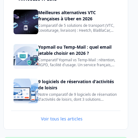
Meilleures alternatives VTC
françaises à Uber en 2026
Comparatif de 5 solutions de transport (VTC,
covoiturage, livraison) : Heetch, BlaBlaCar,
Uber, Bolt, LeCab. Tarifs, disponibilité et
conseils pour choisir.
Yopmail ou Temp-Mail : quel email
jetable choisir en 2026 ?
Comparatif Yopmail vs Temp-Mail : rétention,
RGPD, facilité d'usage. Un service français,
l'autre international. Trouvez l'email jetable
fait pour vous.
9 logiciels de réservation d'activités
de loisirs
Notre comparatif de 9 logiciels de réservation
d'activités de loisirs, dont 3 solutions
françaises. Fonctionnalités, tarifs et conseils
pour bien choisir.
Voir tous les articles