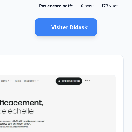
Pas encore noté
•
0 avis
•
173 vues
Visiter Didask