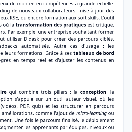
jeux de montée en compétences à grande échelle.
arding de nouveaux collaborateurs, mise à jour des
ux RSE, ou encore formation aux soft skills. L'outil
s où la
transformation des pratiques
est critique,
iers. Par exemple, une entreprise souhaitant former
t utiliser Didask pour créer des parcours ciblés,
edbacks automatisés. Autre cas d'usage : les
de leurs formations. Grâce à ses
tableaux de bord
ogrès en temps réel et d'ajuster les contenus en
ire
qui combine trois piliers : la
conception
, le
ption s'appuie sur un outil auteur visuel, où les
vidéos, PDF, quiz) et les structurer en parcours
es améliorations, comme l'ajout de
micro-learning
ou
ement. Une fois le parcours finalisé, le déploiement
de segmenter les apprenants par équipes, niveaux ou