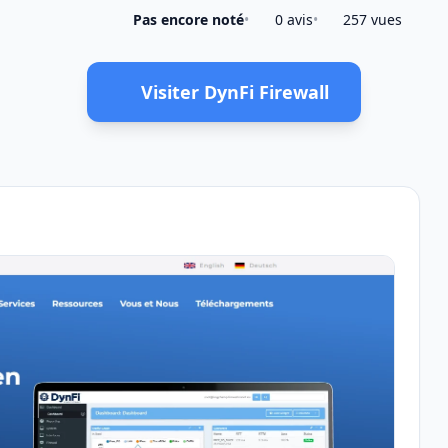
Pas encore noté
•
0 avis
•
257 vues
Visiter DynFi Firewall