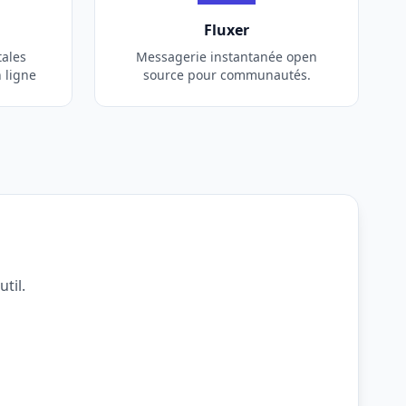
Fluxer
tales
Messagerie instantanée open
n ligne
source pour communautés.
til.