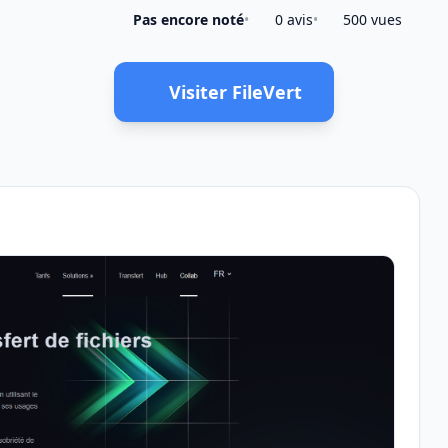
Pas encore noté
•
0 avis
•
500 vues
Visiter FileVert