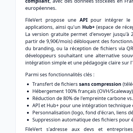
compliant
, avec des données stockées en Fra
européennes.
FileVert propose une
API
pour intégrer le 
applications, ainsi qu'un
Hub+
(espace de récep
La version gratuite permet d'envoyer jusqu'à 
partir de 9,90€/mois) débloquent des fonctionn
du branding, ou la réception de fichiers via QR
développeurs souhaitant une alternative souve
intégration simple et une pédagogie claire sur 
Parmi ses fonctionnalités clés :
Transfert de fichiers
sans compression
(tél
Hébergement 100% français (OVH/Scaleway)
Réduction de 80% de l'empreinte carbone vs
API et Hub+ pour une intégration technique 
Personnalisation (logo, fond d'écran, liens d
Suppression automatique des fichiers pour év
FileVert s'adresse aux devs et entreprise