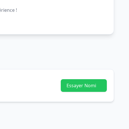
rience !
Essayer Nomi