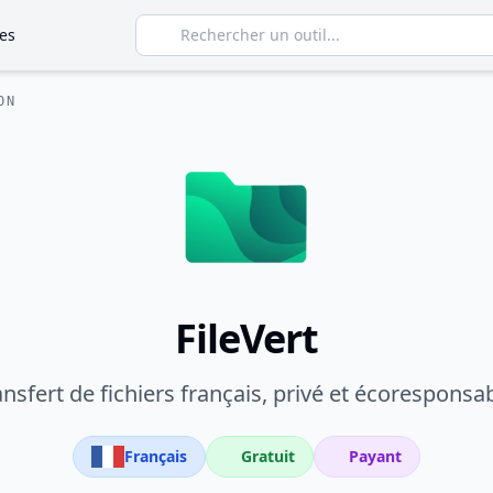
es
ON
FileVert
ansfert de fichiers français, privé et écoresponsab
Français
Gratuit
Payant