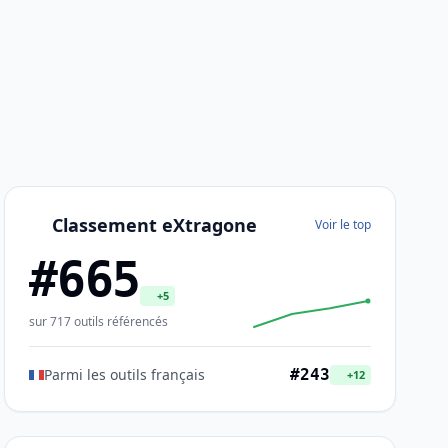
Classement eXtragone
Voir le top
#665
+5
sur 717 outils référencés
Parmi les outils français
#243
+12