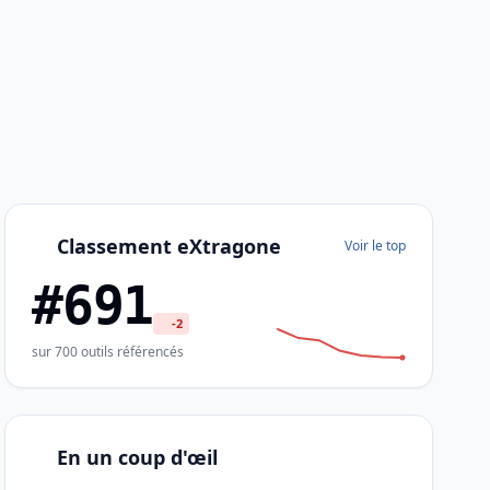
Classement eXtragone
Voir le top
#691
-2
sur 700 outils référencés
En un coup d'œil