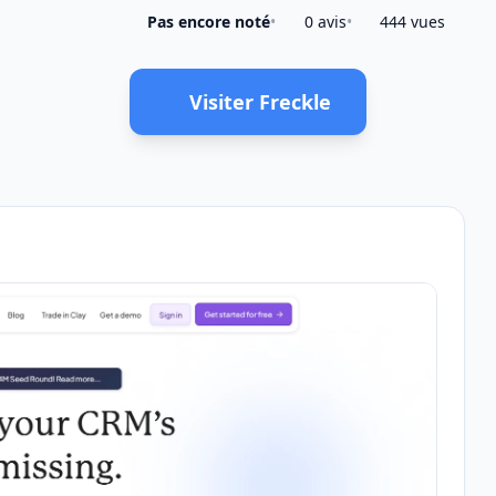
Pas encore noté
•
0 avis
•
444 vues
Visiter Freckle