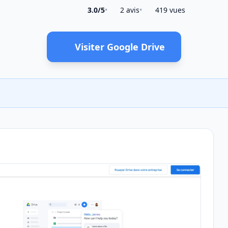
3.0/5
•
2 avis
•
419 vues
Visiter Google Drive