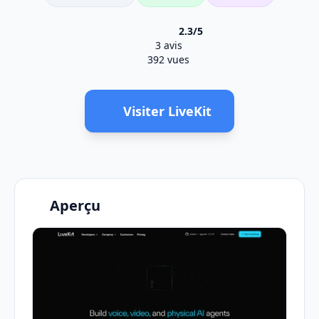
2.3/5
3 avis
392 vues
Visiter LiveKit
Aperçu