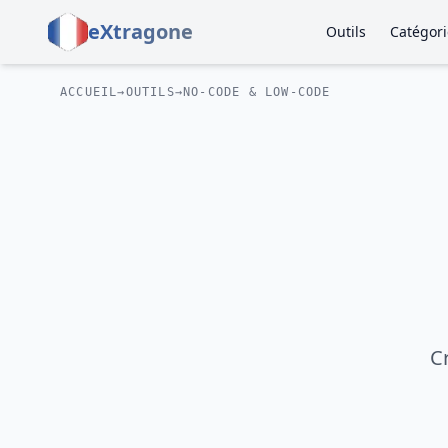
eXtragone
Outils
Catégori
ACCUEIL
→
OUTILS
→
NO-CODE & LOW-CODE
C