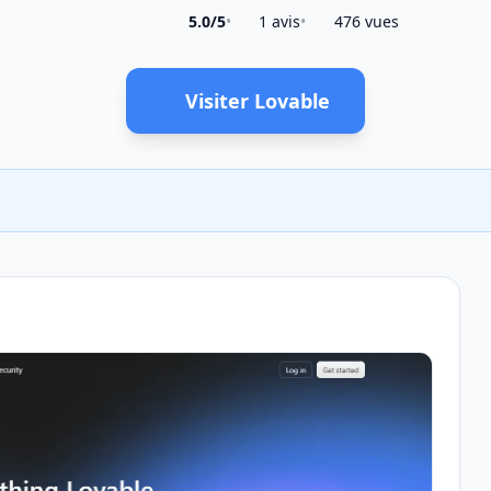
5.0/5
•
1 avis
•
476 vues
Visiter Lovable