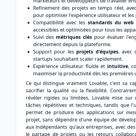
marketeurs et développeurs de travailler ens
Refinement des projets en temps réel, av
pour optimiser l'expérience utilisateur et le
Compatibilité avec les
standards du web
accessibles et optimisées pour tous les appar
Suivi des
métriques clés
pour évaluer l'eng
directement depuis la plateforme.
Support pour les
projets d'équipes
, avec 
startups souhaitant scaler rapidement.
Expérience utilisateur fluide et
intuitive
, c
maximiser la productivité dès les premières u
Ce qui distingue vraiment Lovable, c'est sa c
sacrifier la qualité ou la flexibilité. Contra
révéler rigides ou limitées, Lovable mise su
tâches répétitives et techniques, tandis que l'u
permet de produire des applications
sur mes
projet, sans dépendre d'une équipe de dévelop
aux indépendants qu'aux entreprises, avec des
le partage de projets ou les retours collabora