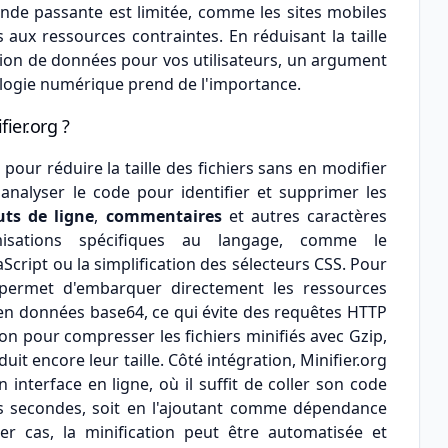
bande passante est limitée, comme les sites mobiles
 aux ressources contraintes. En réduisant la taille
tion de données pour vos utilisateurs, un argument
ologie numérique prend de l'importance.
ier.org ?
pour réduire la taille des fichiers sans en modifier
nalyser le code pour identifier et supprimer les
uts de ligne
,
commentaires
et autres caractères
imisations spécifiques au langage, comme le
cript ou la simplification des sélecteurs CSS. Pour
e permet d'embarquer directement les ressources
t en données base64, ce qui évite des requêtes HTTP
on pour compresser les fichiers minifiés avec Gzip,
t encore leur taille. Côté intégration, Minifier.org
n interface en ligne, où il suffit de coller son code
s secondes, soit en l'ajoutant comme dépendance
r cas, la minification peut être automatisée et