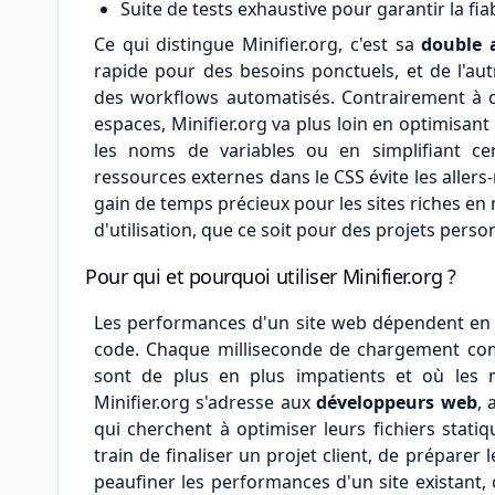
Suite de tests exhaustive pour garantir la fia
Ce qui distingue Minifier.org, c'est sa
double 
rapide pour des besoins ponctuels, et de l'au
des workflows automatisés. Contrairement à d'
espaces, Minifier.org va plus loin en optimisan
les noms de variables ou en simplifiant ce
ressources externes dans le CSS évite les allers-
gain de temps précieux pour les sites riches en m
d'utilisation, que ce soit pour des projets pers
Pour qui et pourquoi utiliser Minifier.org ?
Les performances d'un site web dépendent en g
code. Chaque milliseconde de chargement comp
sont de plus en plus impatients et où les m
Minifier.org s'adresse aux
développeurs web
,
qui cherchent à optimiser leurs fichiers stat
train de finaliser un projet client, de prépare
peaufiner les performances d'un site existant, 