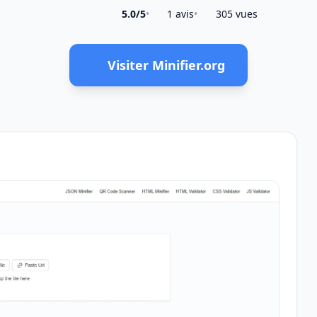
5.0/5
•
1 avis
•
305 vues
Visiter Minifier.org