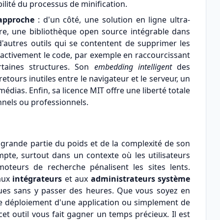
bilité du processus de minification.
approche
: d'un côté, une solution en ligne ultra-
tre, une bibliothèque open source intégrable dans
autres outils qui se contentent de supprimer les
t activement le code, par exemple en raccourcissant
rtaines structures. Son
embedding intelligent
des
retours inutiles entre le navigateur et le serveur, un
édias. Enfin, sa licence MIT offre une liberté totale
onnels ou professionnels.
rande partie du poids et de la complexité de son
te, surtout dans un contexte où les utilisateurs
oteurs de recherche pénalisent les sites lents.
 aux
intégrateurs
et aux
administrateurs système
iques sans y passer des heures. Que vous soyez en
r le déploiement d'une application ou simplement de
cet outil vous fait gagner un temps précieux. Il est