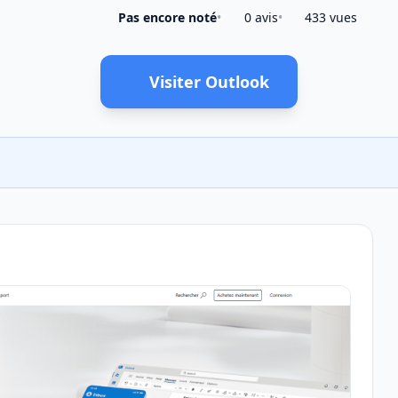
Pas encore noté
•
0 avis
•
433 vues
Visiter Outlook