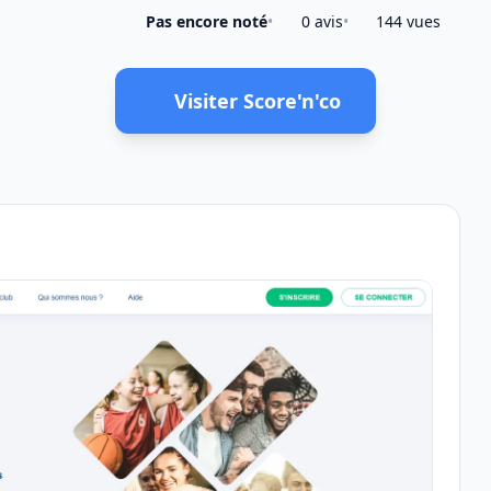
Pas encore noté
•
0 avis
•
144 vues
Visiter Score'n'co