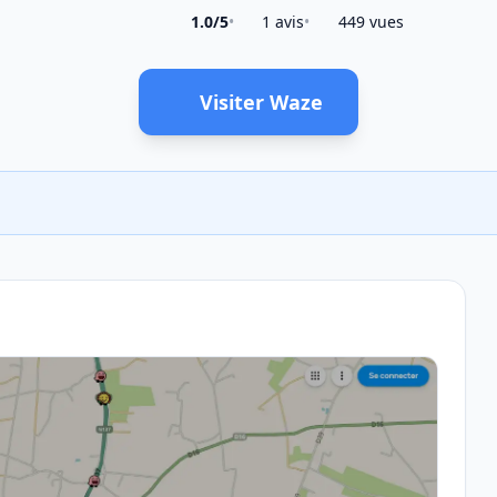
1.0/5
•
1 avis
•
449 vues
Visiter Waze