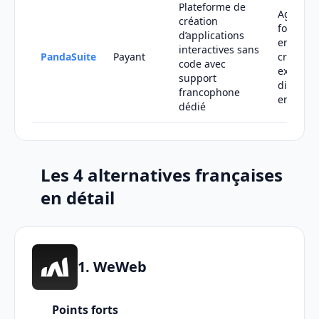
Plateforme de
Agences
création
formateu
d’applications
entrepri
interactives sans
PandaSuite
Payant
créant d
code avec
expérie
support
digitales
francophone
engagea
dédié
Les 4 alternatives françaises
en détail
1. WeWeb
Points forts