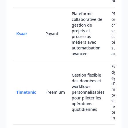
personn
Plateforme
PME et
collaborative de
organisa
gestion de
chercha
projets et
solution
Ksaar
Payant
processus
complèt
métiers avec
pilotage
automatisation
suivi de 
avancée
activités
Equipes
dynami
Gestion flexible
ayant be
des données et
d’un outi
workflows
modulab
Timetonic
Freemium
personnalisables
pour
pour piloter les
structur
opérations
leurs
quotidiennes
process
internes