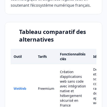
soutenant l’écosystème numérique français.
Tableau comparatif des
alternatives
Fonctionnalités
Outil
Tarifs
Idéal po
clés
Dévelop
Création
et entre
d’applications
souhaita
web sans code
construi
avec intégration
WeWeb
Freemium
rapidem
native et
des
hébergement
applicat
sécurisé en
web
France