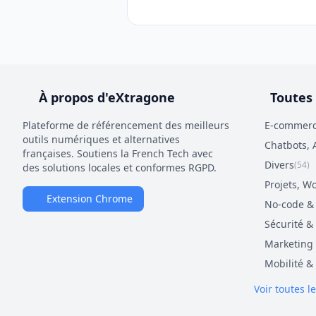
À propos d'eXtragone
Toutes 
Plateforme de référencement des meilleurs
E-commerc
outils numériques et alternatives
Chatbots, 
françaises. Soutiens la French Tech avec
Divers
(54)
des solutions locales et conformes RGPD.
Projets, W
Extension Chrome
No-code &
Sécurité & 
Marketing
Mobilité &
Voir toutes l