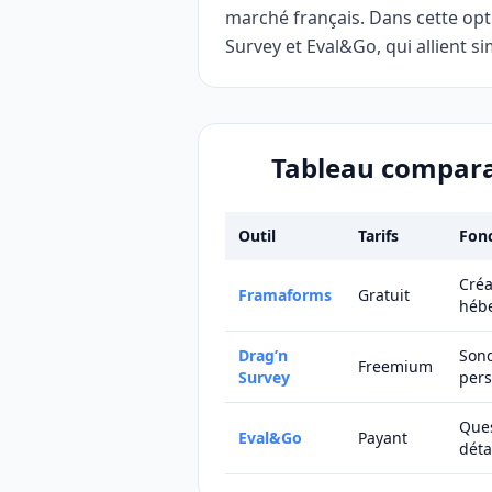
marché français. Dans cette opt
Survey et Eval&Go, qui allient 
Tableau comparat
Outil
Tarifs
Fonc
Créa
Framaforms
Gratuit
hébe
Drag’n
Sond
Freemium
Survey
pers
Ques
Eval&Go
Payant
déta