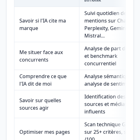
BOTRANK
Suivi quotidien des
Savoir si l'IA cite ma
mentions sur ChatGPT,
marque
Perplexity, Gemini,
Mistral...
Analyse de part de voix
Me situer face aux
et benchmark
concurrents
concurrentiel
Comprendre ce que
Analyse sémantique et
l'IA dit de moi
analyse de sentiment
Identification des
Savoir sur quelles
sources et médias
sources agir
influents
Scan technique GEO
Optimiser mes pages
sur 25+ critères, score
/100