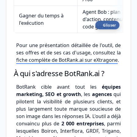
Agent Bob : plan
Gagner du temps à
d'action, contenus et
l'exécution
Glisser
code générés
Pour une présentation détaillée de l'outil, de
ses offres et de ses cas d'usage, consultez la
fiche complète de BotRank.ai sur eXtragone
.
À qui s'adresse BotRank.ai ?
BotRank cible avant tout les
équipes
marketing, SEO et growth
, les
agences
qui
pilotent la visibilité de plusieurs clients, et
plus largement toute marque soucieuse de
son image dans les réponses IA. L'outil a déjà
convaincu plus de
2 000 entreprises
, parmi
lesquelles Boiron, Interflora, GRDF, Trigano,