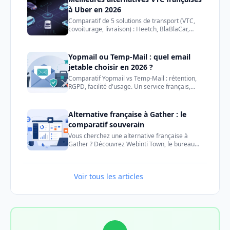
à Uber en 2026
Comparatif de 5 solutions de transport (VTC,
covoiturage, livraison) : Heetch, BlaBlaCar,
Uber, Bolt, LeCab. Tarifs, disponibilité et
conseils pour choisir.
Yopmail ou Temp-Mail : quel email
jetable choisir en 2026 ?
Comparatif Yopmail vs Temp-Mail : rétention,
RGPD, facilité d'usage. Un service français,
l'autre international. Trouvez l'email jetable fait
pour vous.
Alternative française à Gather : le
comparatif souverain
Vous cherchez une alternative française à
Gather ? Découvrez Webinti Town, le bureau
virtuel conçu en France, conforme RGPD,
comparé à Gather.
Voir tous les articles