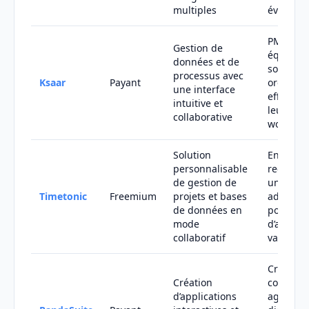
multiples
évolutive
PME et
Gestion de
équipes
données et de
souhaita
processus avec
Ksaar
Payant
organise
une interface
efficace
intuitive et
leurs
collaborative
workflow
Solution
Entrepri
personnalisable
recherch
de gestion de
un outil
Timetonic
Freemium
projets et bases
adaptab
de données en
pour pil
mode
d’activité
collaboratif
variées
Créateur
Création
contenus
d’applications
agences