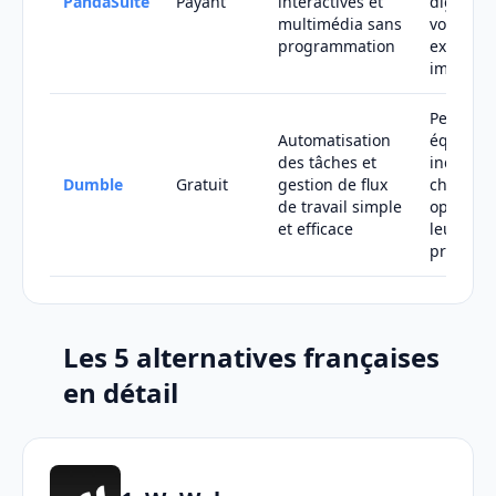
PandaSuite
Payant
interactives et
digitales
multimédia sans
voulant 
programmation
expérien
immersi
Petites
Automatisation
équipes 
des tâches et
indépen
Dumble
Gratuit
gestion de flux
cherchan
de travail simple
optimise
et efficace
leur
producti
Les 5 alternatives françaises
en détail