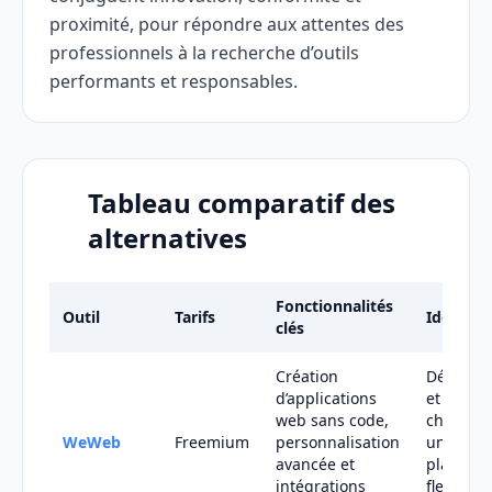
proximité, pour répondre aux attentes des
professionnels à la recherche d’outils
performants et responsables.
Tableau comparatif des
alternatives
Fonctionnalités
Outil
Tarifs
Idéal po
clés
Création
Dévelop
d’applications
et startu
web sans code,
chercha
WeWeb
Freemium
personnalisation
une
avancée et
platefor
intégrations
flexible e