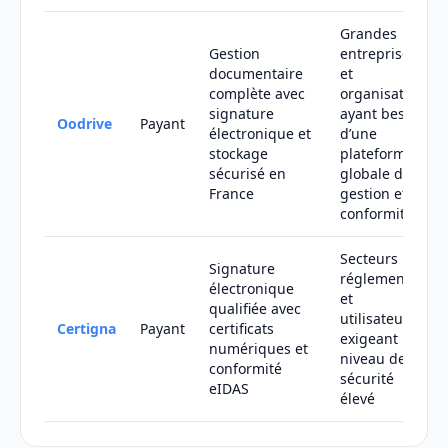
Grandes
Gestion
entreprises
documentaire
et
complète avec
organisations
signature
ayant besoin
Oodrive
Payant
électronique et
d’une
stockage
plateforme
sécurisé en
globale de
France
gestion et
conformité
Secteurs
Signature
réglementés
électronique
et
qualifiée avec
utilisateurs
Certigna
Payant
certificats
exigeant un
numériques et
niveau de
conformité
sécurité
eIDAS
élevé