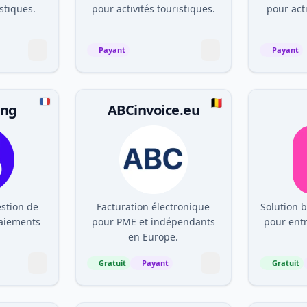
istiques.
pour activités touristiques.
pour acti
Payant
Payant
ing
ABCinvoice.eu
stion de
Facturation électronique
Solution 
paiements
pour PME et indépendants
pour ent
.
en Europe.
Gratuit
Payant
Gratuit