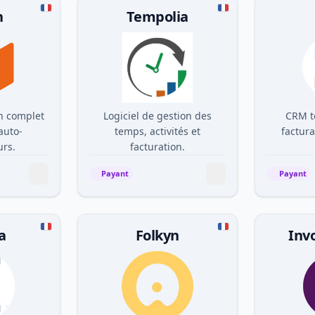
n
Tempolia
on complet
Logiciel de gestion des
CRM t
auto-
temps, activités et
factura
urs.
facturation.
Payant
Payant
a
Folkyn
Inv