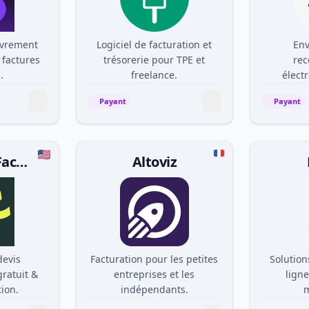
uvrement
Logiciel de facturation et
Env
 factures
trésorerie pour TPE et
re
.
freelance.
élect
Payant
Payant
MonDevisFacile
Altoviz
devis
Facturation pour les petites
Solutio
gratuit &
entreprises et les
ligne
tion.
indépendants.
m