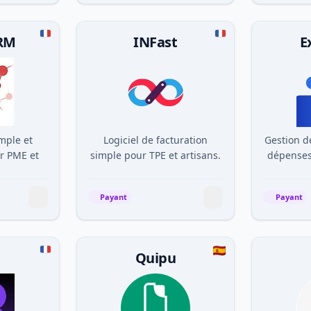
CRM
INFast
E
mple et
Logiciel de facturation
Gestion de
r PME et
simple pour TPE et artisans.
dépenses
Payant
Payant
n
Quipu