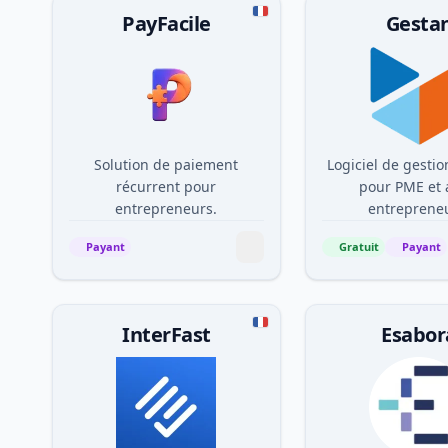
PayFacile
Gesta
Solution de paiement
Logiciel de gesti
récurrent pour
pour PME et 
entrepreneurs.
entreprene
Payant
Gratuit
Payant
InterFast
Esabor