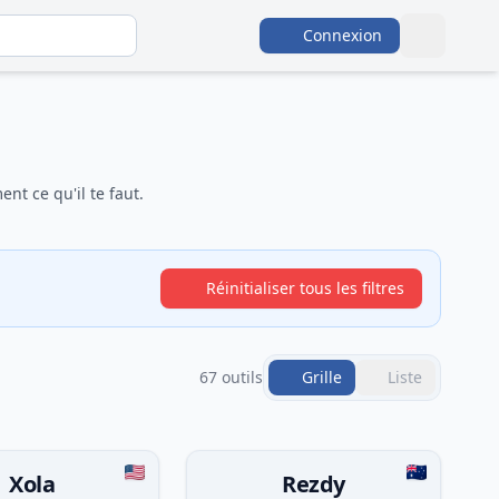
Connexion
nt ce qu'il te faut.
Réinitialiser tous les filtres
67 outils
Grille
Liste
Xola
Rezdy