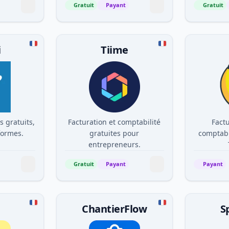
Gratuit
Payant
Gratuit
i
Tiime
s gratuits,
Facturation et comptabilité
Factu
nformes.
gratuites pour
comptabil
entrepreneurs.
Gratuit
Payant
Payant
ChantierFlow
S